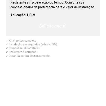
Resistente a riscos e ação do tempo. Consulte sua
concessionária de preferência para o valor de instalação.
Aplicação:
HR-V
Solicite agora!
✔ Kit 4 portas completo
✔ Instalação em segundos (adesivo 3M)
✔ Compatível HR-V 2022+
✔ Resistente à corrosão
✔ Garantia contra descascamento