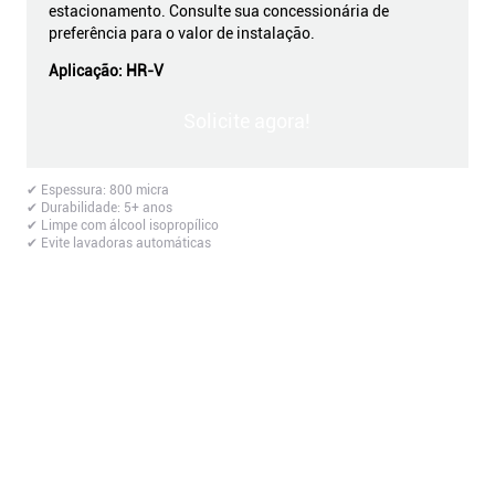
estacionamento. Consulte sua concessionária de
preferência para o valor de instalação.
Aplicação:
HR-V
Solicite agora!
✔ Espessura: 800 micra
✔ Durabilidade: 5+ anos
✔ Limpe com álcool isopropílico
✔ Evite lavadoras automáticas